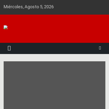
Skip
Miércoles, Agosto 5, 2026
to
content
Noticias 23