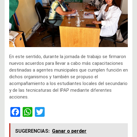
En este sentido, durante la jornada de trabajo se firmaron
nuevos acuerdos para llevar a cabo más capacitaciones
destinadas a agentes municipales que cumplen función en
dichos organismos y también se propuso el
acompañamiento a los estudiantes locales del secundario
y de las tecnicaturas del IPAP mediante diferentes
acciones.
F
W
T
a
h
wi
ce
at
tt
SUGERENCIAS:
Ganar o perder