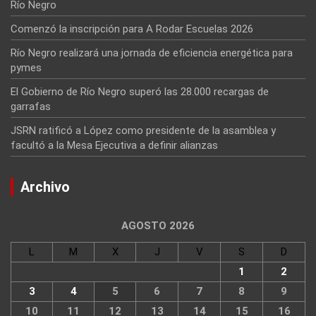
Río Negro
Comenzó la inscripción para A Rodar Escuelas 2026
Río Negro realizará una jornada de eficiencia energética para
pymes
El Gobierno de Río Negro superó las 28.000 recargas de
garrafas
JSRN ratificó a López como presidente de la asamblea y
facultó a la Mesa Ejecutiva a definir alianzas
Archivo
AGOSTO 2026
L
M
X
J
V
S
D
1
2
3
4
5
6
7
8
9
10
11
12
13
14
15
16