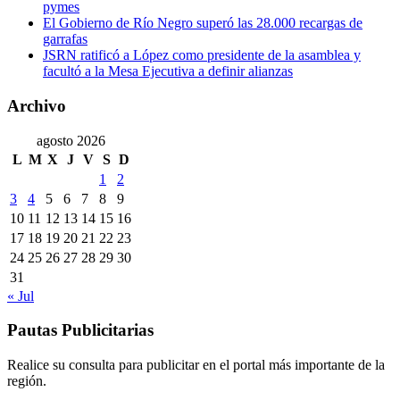
pymes
El Gobierno de Río Negro superó las 28.000 recargas de
garrafas
JSRN ratificó a López como presidente de la asamblea y
facultó a la Mesa Ejecutiva a definir alianzas
Archivo
agosto 2026
L
M
X
J
V
S
D
1
2
3
4
5
6
7
8
9
10
11
12
13
14
15
16
17
18
19
20
21
22
23
24
25
26
27
28
29
30
31
« Jul
Pautas Publicitarias
Realice su consulta para publicitar en el portal más importante de la
región.