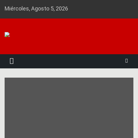
Skip
Miércoles, Agosto 5, 2026
to
content
Noticias 23