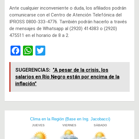
Ante cualquier inconveniente o duda, los afiliados podrán
comunicarse con el Centro de Atención Telefónica del
IPROSS 0800-333-4776. También podrán hacerlo a través
de mensajes de Whatsapp al (2920) 414383 o (2920)
475511 en el horario de 8 a 2.
F
W
T
a
h
wi
ce
at
tt
SUGERENCIAS:
"A pesar de la crisis, los
salarios en Río Negro están por encima de la
b
s
er
inflación"
o
A
o
p
k
p
Navegación
de
entradas