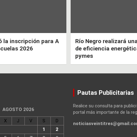
la inscripción para A
Río Negro realizará un
scuelas 2026
de eficiencia energéti
pymes
Pautas Publicitarias
Realice su consulta para publici
AGOSTO 2026
portal más importante de la reg
X
J
V
S
D
noticiasveintitres@gmail.c
1
2