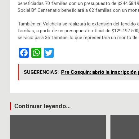
beneficiadas 70 familias con un presupuesto de $244.584.94
Social Bº Centenario beneficiará a 62 familias con un mont
También en Valcheta se realizará la extensión del tendido
familias, a partir de un presupuesto oficial de $129.197.500
servicio para 36 familias, lo que representará un monto de
F
W
T
a
h
wi
ce
at
tt
SUGERENCIAS:
Pre Cosquin: abrió la inscripción
b
s
er
o
A
o
p
Navegación
Continuar leyendo...
k
p
de
entradas