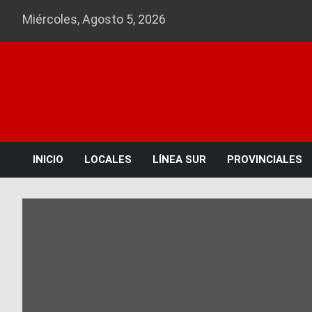
Skip
Miércoles, Agosto 5, 2026
to
content
INICIO
LOCALES
LÍNEA SUR
PROVINCIALES