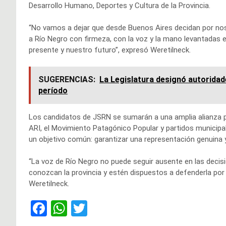
Desarrollo Humano, Deportes y Cultura de la Provincia.
“No vamos a dejar que desde Buenos Aires decidan por nos
a Río Negro con firmeza, con la voz y la mano levantadas 
presente y nuestro futuro”, expresó Weretilneck.
SUGERENCIAS:
La Legislatura designó autoridad
período
Los candidatos de JSRN se sumarán a una amplia alianza prov
ARI, el Movimiento Patagónico Popular y partidos municipal
un objetivo común: garantizar una representación genuina 
“La voz de Río Negro no puede seguir ausente en las deci
conozcan la provincia y estén dispuestos a defenderla por e
Weretilneck.
F
W
T
a
h
wi