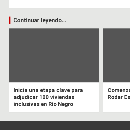
ce
at
tt
b
s
er
Navegación
Continuar leyendo...
o
A
de
o
p
k
p
entradas
Inicia una etapa clave para
Comenzó 
adjudicar 100 viviendas
Rodar E
inclusivas en Río Negro