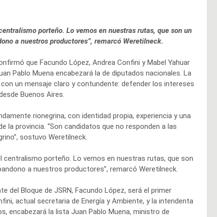
 centralismo porteño. Lo vemos en nuestras rutas, que son un
ndono a nuestros productores”, remarcó Weretilneck.
 confirmó que Facundo López, Andrea Confini y Mabel Yahuar
 Juan Pablo Muena encabezará la de diputados nacionales. La
 con un mensaje claro y contundente: defender los intereses
 desde Buenos Aires.
amente rionegrina, con identidad propia, experiencia y una
de la provincia. “Son candidatos que no responden a las
rino”, sostuvo Weretilneck.
el centralismo porteño. Lo vemos en nuestras rutas, que son
 abandono a nuestros productores”, remarcó Weretilneck.
ente del Bloque de JSRN, Facundo López, será el primer
ni, actual secretaria de Energía y Ambiente, y la intendenta
s, encabezará la lista Juan Pablo Muena, ministro de