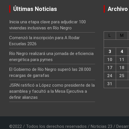
Últimas Noticias
Archivo
Inicia una etapa clave para adjudicar 100
viviendas inclusivas en Río Negro
L
M
Comenzó la inscripción para A Rodar
Escuelas 2026
3
4
Río Negro realizará una jornada de eficiencia
energética para pymes
10
11
17
18
El Gobierno de Río Negro superó las 28.000
recargas de garrafas
24
25
31
JSRN ratificó a López como presidente de la
asamblea y facultó a la Mesa Ejecutiva a
definir alianzas
©2022 / Todos los derechos reservados / Noticias 23 / Desarr