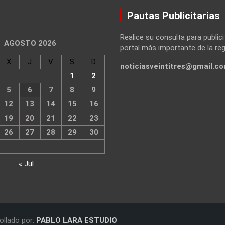
Pautas Publicitarias
Realice su consulta para publici
AGOSTO 2026
portal más importante de la reg
X
J
V
S
D
noticiasveintitres@gmail.c
1
2
5
6
7
8
9
12
13
14
15
16
19
20
21
22
23
26
27
28
29
30
« Jul
ollado por:
PABLO LARA ESTUDIO