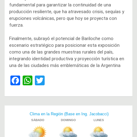
fundamental para garantizar la continuidad de una
producción resiliente, que ha atravesado crisis, sequías y
erupciones volcánicas, pero que hoy se proyecta con
fuerza.
Finalmente, subrayó el potencial de Bariloche como
escenario estratégico para posicionar esta exposición
como una de las grandes muestras rurales del país,
integrando identidad productiva y proyección turística en
una de las ciudades más emblemáticas de la Argentina
F
W
T
a
h
wi
ce
at
tt
b
s
er
Navegación
o
A
de
o
p
entradas