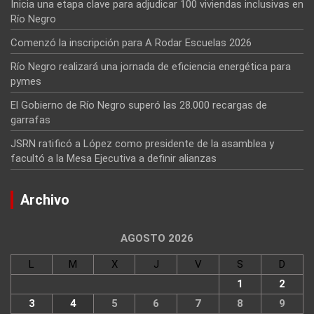
Inicia una etapa clave para adjudicar 100 viviendas inclusivas en
Río Negro
Comenzó la inscripción para A Rodar Escuelas 2026
Río Negro realizará una jornada de eficiencia energética para
pymes
El Gobierno de Río Negro superó las 28.000 recargas de
garrafas
JSRN ratificó a López como presidente de la asamblea y
facultó a la Mesa Ejecutiva a definir alianzas
Archivo
AGOSTO 2026
L
M
X
J
V
S
D
1
2
3
4
5
6
7
8
9