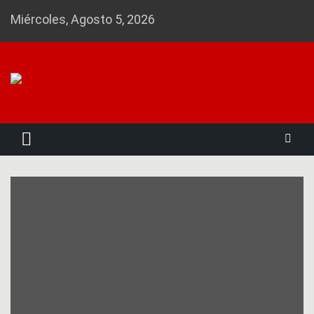
Skip
Miércoles, Agosto 5, 2026
to
content
Noticias 23