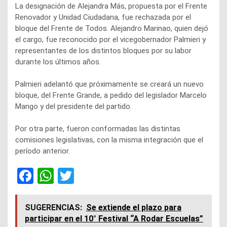
La designación de Alejandra Más, propuesta por el Frente
Renovador y Unidad Ciudadana, fue rechazada por el
bloque del Frente de Todos. Alejandro Marinao, quien dejó
el cargo, fue reconocido por el vicegobernador Palmieri y
representantes de los distintos bloques por su labor
durante los últimos años.
Palmieri adelantó que próximamente se creará un nuevo
bloque, del Frente Grande, a pedido del legislador Marcelo
Mango y del presidente del partido.
Por otra parte, fueron conformadas las distintas
comisiones legislativas, con la misma integración que el
período anterior.
F
W
T
a
h
wi
ce
at
tt
SUGERENCIAS:
Se extiende el plazo para
participar en el 10° Festival “A Rodar Escuelas”
b
s
er