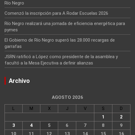
Río Negro
Comenzó la inscripción para A Rodar Escuelas 2026
Río Negro realizará una jornada de eficiencia energética para
pymes
El Gobierno de Río Negro superó las 28.000 recargas de
garrafas
JSRN ratificó a López como presidente de la asamblea y
facultó a la Mesa Ejecutiva a definir alianzas
Archivo
AGOSTO 2026
L
M
X
J
V
S
D
1
2
3
4
5
6
7
8
9
10
11
12
13
14
15
16