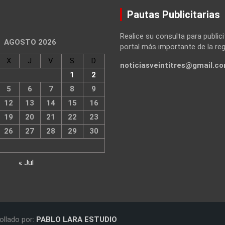
Pautas Publicitarias
Realice su consulta para publici
AGOSTO 2026
portal más importante de la reg
X
J
V
S
D
noticiasveintitres@gmail.c
1
2
5
6
7
8
9
12
13
14
15
16
19
20
21
22
23
26
27
28
29
30
« Jul
ollado por:
PABLO LARA ESTUDIO