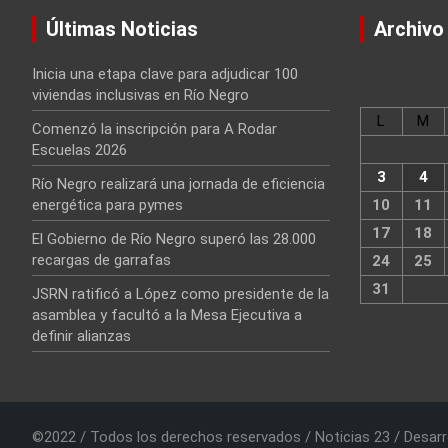
Últimas Noticias
Archivo
Inicia una etapa clave para adjudicar 100
viviendas inclusivas en Río Negro
L
M
Comenzó la inscripción para A Rodar
Escuelas 2026
3
4
Río Negro realizará una jornada de eficiencia
energética para pymes
10
11
17
18
El Gobierno de Río Negro superó las 28.000
recargas de garrafas
24
25
31
JSRN ratificó a López como presidente de la
asamblea y facultó a la Mesa Ejecutiva a
definir alianzas
©2022 / Todos los derechos reservados / Noticias 23 / Desarr