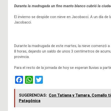
Duranta la madrugada un fino manto blanco cubrió la ciuda
El invierno se despide con nieve en Jacobacci. A un día de la
Jacobacci.
Durante la madrugada de este martes, la nieve comenzó a c
8 horas, dejando un saldo de unos 3 centímetros de acumu
provincia.
Para el resto de la jornada de hoy se esperan lluvias a parti
F
W
T
a
h
wi
ce
at
tt
SUGERENCIAS:
Con Tatiana y Tamara, Comallo ti
Patagónica
b
s
er