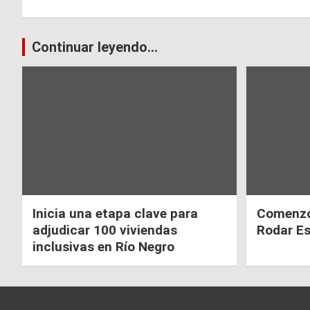
o
A
o
p
k
p
Navegación
Continuar leyendo...
de
entradas
Inicia una etapa clave para
Comenzó 
adjudicar 100 viviendas
Rodar E
inclusivas en Río Negro