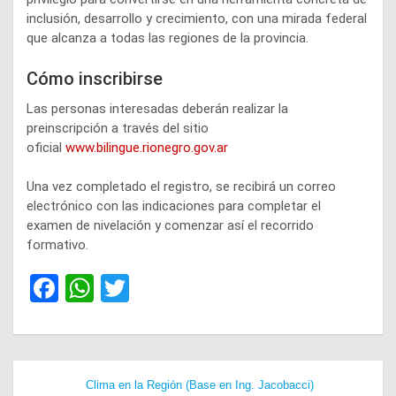
inclusión, desarrollo y crecimiento, con una mirada federal
que alcanza a todas las regiones de la provincia.
Cómo inscribirse
Las personas interesadas deberán realizar la
preinscripción a través del sitio
oficial
www.bilingue.rionegro.gov.ar
Una vez completado el registro, se recibirá un correo
electrónico con las indicaciones para completar el
examen de nivelación y comenzar así el recorrido
formativo.
F
W
T
a
h
wi
ce
at
tt
b
s
er
Navegación