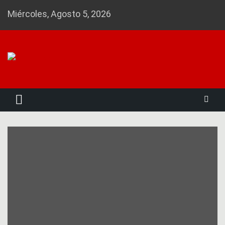
Skip
Miércoles, Agosto 5, 2026
to
content
Noticias 23