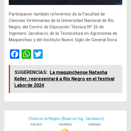
Participaron también referentes de la Facultad de
Ciencias Veterinarias de la Universidad Nacional de Río
Negro, del Centro de Educación Técnica Nº 26 de
Ingeniero Jacobacci; de la Tecnicatura en Agronomía de
Maquinchao y del Instituto Nuevo Siglo de General Roca.
F
W
T
a
h
wi
ce
at
tt
SUGERENCIAS:
La maquinchense Natasha
Keller, representará a Río Negro en el festival
b
s
er
Laborde 2024
o
A
o
p
k
p
Navegación
de