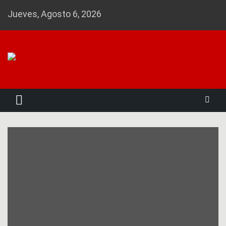
Skip
Jueves, Agosto 6, 2026
to
content
Noticias 23