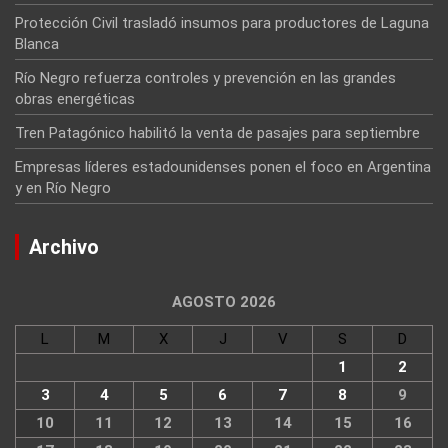
Protección Civil trasladó insumos para productores de Laguna
Blanca
Río Negro refuerza controles y prevención en las grandes
obras energéticas
Tren Patagónico habilitó la venta de pasajes para septiembre
Empresas líderes estadounidenses ponen el foco en Argentina
y en Río Negro
Archivo
AGOSTO 2026
L
M
X
J
V
S
D
1
2
3
4
5
6
7
8
9
10
11
12
13
14
15
16