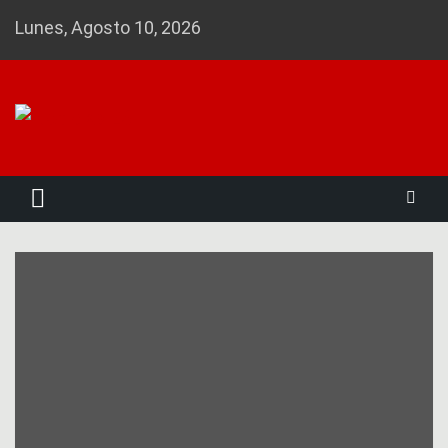
Skip
Lunes, Agosto 10, 2026
to
content
Noticias 23