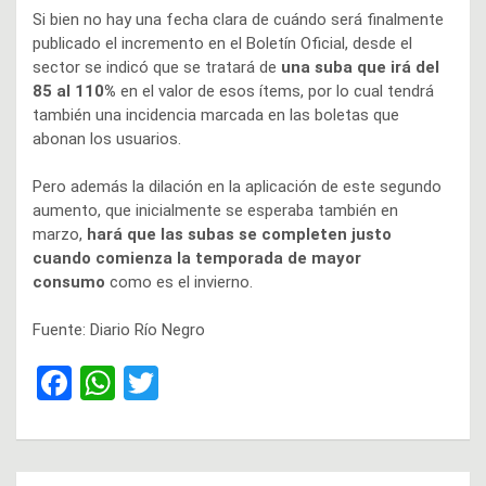
Si bien no hay una fecha clara de cuándo será finalmente
publicado el incremento en el Boletín Oficial, desde el
sector se indicó que se tratará de
una suba que irá del
85 al 110%
en el valor de esos ítems, por lo cual tendrá
también una incidencia marcada en las boletas que
abonan los usuarios.
Pero además la dilación en la aplicación de este segundo
aumento, que inicialmente se esperaba también en
marzo,
hará que las subas se completen justo
cuando comienza la temporada de mayor
consumo
como es el invierno.
Fuente: Diario Río Negro
F
W
T
a
h
wi
ce
at
tt