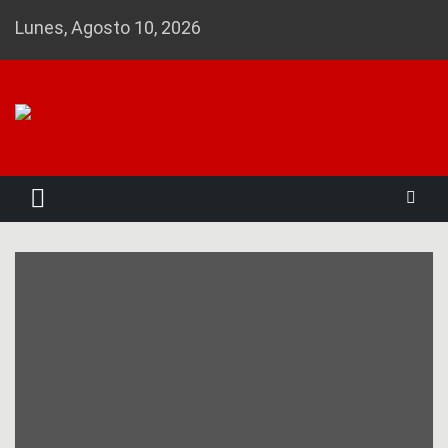
Skip
Lunes, Agosto 10, 2026
to
content
Noticias 23