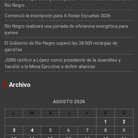
Río Negro
Comenzó la inscripción para A Rodar Escuelas 2026
Río Negro realizará una jornada de eficiencia energética para
pymes
El Gobierno de Río Negro superó las 28.000 recargas de
garrafas
JSRN ratificó a López como presidente de la asamblea y
facultó a la Mesa Ejecutiva a definir alianzas
Archivo
AGOSTO 2026
L
M
X
J
V
S
D
1
2
3
4
5
6
7
8
9