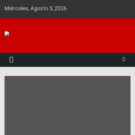
Skip
Miércoles, Agosto 5, 2026
to
content
Noticias 23