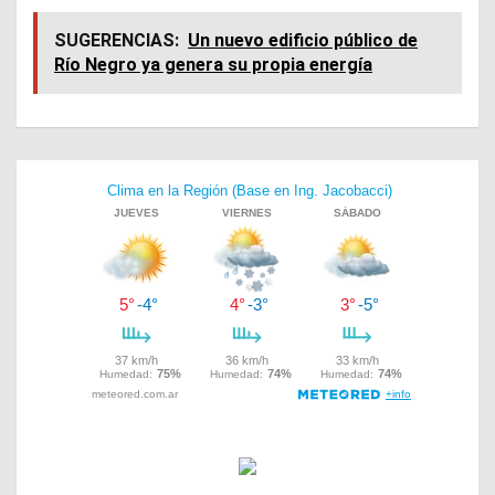
a
h
wi
ce
at
tt
SUGERENCIAS:
Un nuevo edificio público de
Río Negro ya genera su propia energía
b
s
er
o
A
o
p
Navegación
k
p
de
entradas