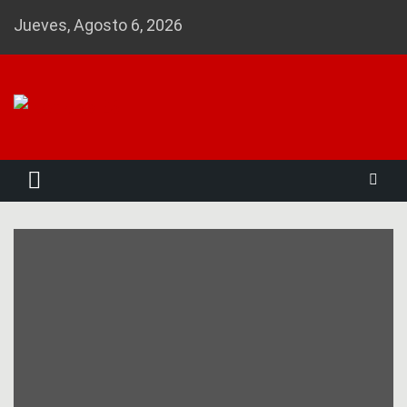
Skip
Jueves, Agosto 6, 2026
to
content
Noticias 23