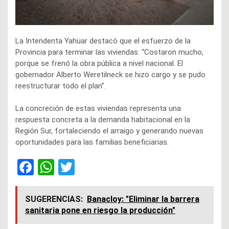
La Intendenta Yahuar destacó que el esfuerzo de la
Provincia para terminar las viviendas: “Costaron mucho,
porque se frenó la obra pública a nivel nacional. El
gobernador Alberto Weretilneck se hizo cargo y se pudo
reestructurar todo el plan”.
La concreción de estas viviendas representa una
respuesta concreta a la demanda habitacional en la
Región Sur, fortaleciendo el arraigo y generando nuevas
oportunidades para las familias beneficiarias.
F
W
T
a
h
wi
ce
at
tt
SUGERENCIAS:
Banacloy: "Eliminar la barrera
sanitaria pone en riesgo la producción"
b
s
er