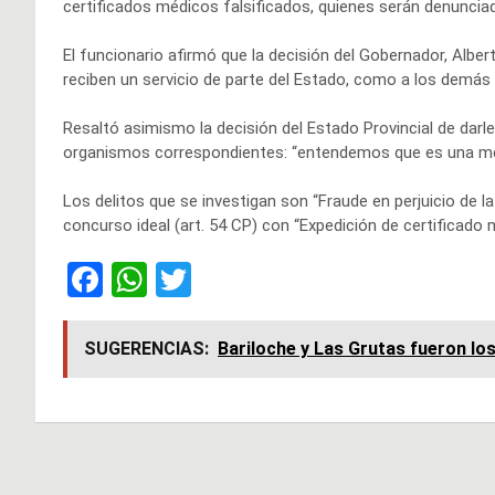
certificados médicos falsificados, quienes serán denunciad
El funcionario afirmó que la decisión del Gobernador, Albe
reciben un servicio de parte del Estado, como a los demás
Resaltó asimismo la decisión del Estado Provincial de darle
organismos correspondientes: “entendemos que es una medi
Los delitos que se investigan son “Fraude en perjuicio de la
concurso ideal (art. 54 CP) con “Expedición de certificado m
F
W
T
a
h
wi
ce
at
tt
SUGERENCIAS:
Bariloche y Las Grutas fueron lo
b
s
er
o
A
o
p
Navegación
k
p