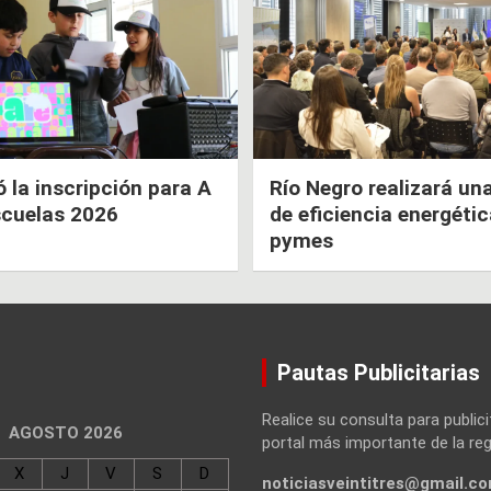
la inscripción para A
Río Negro realizará un
scuelas 2026
de eficiencia energéti
pymes
Pautas Publicitarias
Realice su consulta para publici
AGOSTO 2026
portal más importante de la reg
X
J
V
S
D
noticiasveintitres@gmail.c