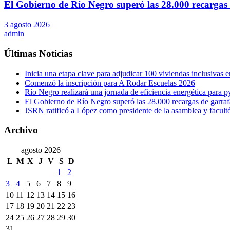
El Gobierno de Río Negro superó las 28.000 recargas 
3 agosto 2026
admin
Últimas Noticias
Inicia una etapa clave para adjudicar 100 viviendas inclusivas
Comenzó la inscripción para A Rodar Escuelas 2026
Río Negro realizará una jornada de eficiencia energética para 
El Gobierno de Río Negro superó las 28.000 recargas de garraf
JSRN ratificó a López como presidente de la asamblea y facultó 
Archivo
agosto 2026
L
M
X
J
V
S
D
1
2
3
4
5
6
7
8
9
10
11
12
13
14
15
16
17
18
19
20
21
22
23
24
25
26
27
28
29
30
31