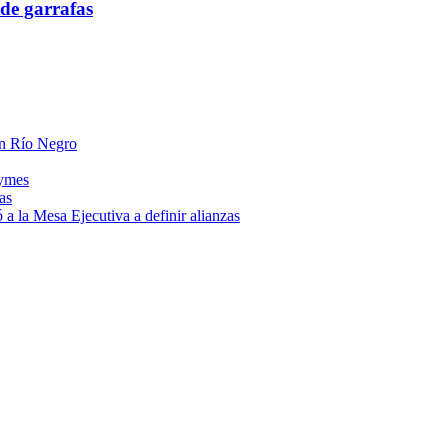
de garrafas
 en Río Negro
pymes
as
a la Mesa Ejecutiva a definir alianzas