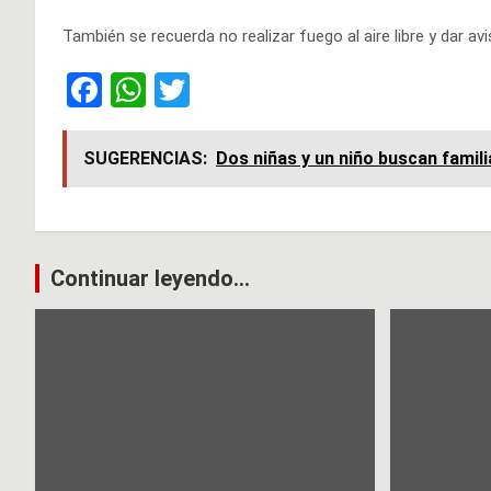
También se recuerda no realizar fuego al aire libre y dar a
F
W
T
a
h
wi
ce
at
tt
SUGERENCIAS:
Dos niñas y un niño buscan famili
b
s
er
o
A
o
p
Navegación
Continuar leyendo...
k
p
de
entradas