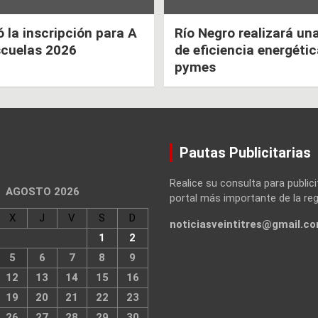
la inscripción para A
Río Negro realizará un
scuelas 2026
de eficiencia energéti
pymes
Pautas Publicitarias
Realice su consulta para publici
AGOSTO 2026
portal más importante de la reg
X
J
V
S
D
noticiasveintitres@gmail.c
1
2
5
6
7
8
9
12
13
14
15
16
19
20
21
22
23
26
27
28
29
30