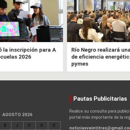
la inscripción para A
Río Negro realizará un
scuelas 2026
de eficiencia energéti
pymes
Pautas Publicitarias
Realice su consulta para publici
AGOSTO 2026
portal más importante de la reg
X
J
V
S
D
noticiasveintitres@gmail.c