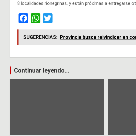
8 localidades rionegrinas, y están próximas a entregarse ot
F
W
T
a
h
wi
ce
at
tt
SUGERENCIAS:
Provincia busca reivindicar en c
b
s
er
o
A
o
p
Navegación
Continuar leyendo...
k
p
de
entradas