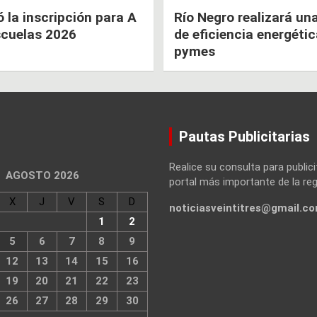
la inscripción para A
Río Negro realizará un
scuelas 2026
de eficiencia energéti
pymes
Pautas Publicitarias
Realice su consulta para publici
AGOSTO 2026
portal más importante de la reg
X
J
V
S
D
noticiasveintitres@gmail.c
1
2
5
6
7
8
9
12
13
14
15
16
19
20
21
22
23
26
27
28
29
30