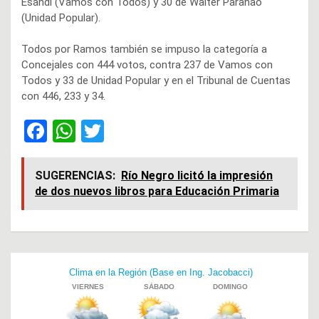
Esandi (Vamos con Todos) y 30 de Walter Paranao
(Unidad Popular).
Todos por Ramos también se impuso la categoría a
Concejales con 444 votos, contra 237 de Vamos con
Todos y 33 de Unidad Popular y en el Tribunal de Cuentas
con 446, 233 y 34.
F
W
T
a
h
wi
ce
at
tt
SUGERENCIAS:
Río Negro licitó la impresión
de dos nuevos libros para Educación Primaria
b
s
er
o
A
o
p
Navegación
k
p
de
entradas