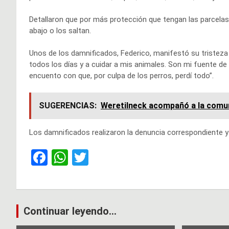
Detallaron que por más protección que tengan las parcelas
abajo o los saltan.
Unos de los damnificados, Federico, manifestó su tristeza
todos los días y a cuidar a mis animales. Son mi fuente de
encuento con que, por culpa de los perros, perdí todo”.
SUGERENCIAS:
Weretilneck acompañó a la comun
Los damnificados realizaron la denuncia correspondiente y 
F
W
T
a
h
wi
ce
at
tt
b
s
er
Navegación
Continuar leyendo...
o
A