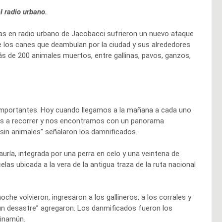
l radio urbano.
as en radio urbano de Jacobacci sufrieron un nuevo ataque
e los canes que deambulan por la ciudad y sus alrededores
s de 200 animales muertos, entre gallinas, pavos, ganzos,
y importantes. Hoy cuando llegamos a la mañana a cada uno
mos a recorrer y nos encontramos con un panorama
in animales” señalaron los damnificados.
auría, integrada por una perra en celo y una veintena de
s ubicada a la vera de la antigua traza de la ruta nacional
oche volvieron, ingresaron a los gallineros, a los corrales y
 un desastre” agregaron. Los danmificados fueron los
linamún.