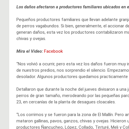
Los daños afectaron a productores familiares ubicados en e
Pequeños productores familiares que llevan adelante granj
de perros vagabundos. Si bien, generalmente, el accionar d
generan daños, esta vez los productores contabilizaron má
chivas y ovejas.
Mira el Video:
Facebook
“Nos volvió a ocurrir, pero esta vez los daños fueron mu
de nuestros predios, nos sorprendio el silencio. Empeza
desolador. Algunos productores quedamos practicamente s
Detallaron que durante la noche del jueves divisaron a una j
perros de gran tamaño, merodeando por las pequeñas parcela
23, en cercanías de la planta de desagues cloacales.
“Los corrimos y se fueron para la zona de El Mallín. Pero an
mataron gallinas, pavos, ganzos, chivas y ovejas. Hicieron
productores Ñancucheo, López, Collado, Tinturé, Meli y Co