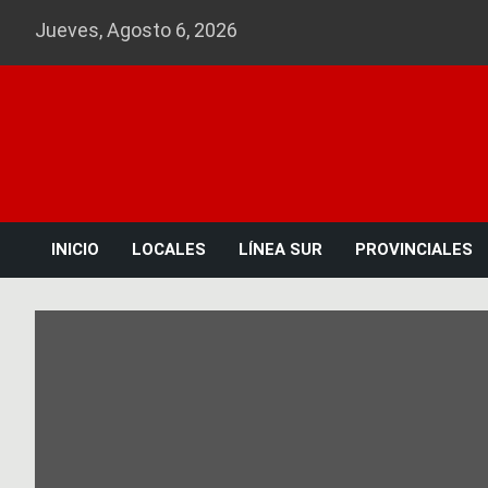
Skip
Jueves, Agosto 6, 2026
to
content
INICIO
LOCALES
LÍNEA SUR
PROVINCIALES