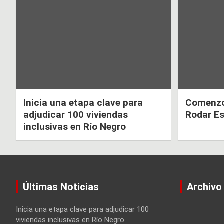
de
o
p
k
p
entradas
Inicia una etapa clave para
Comenzó 
adjudicar 100 viviendas
Rodar E
inclusivas en Río Negro
Últimas Noticias
Archivo
Inicia una etapa clave para adjudicar 100
viviendas inclusivas en Río Negro