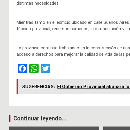
distintas necesidades.
Mientras tanto en el edificio ubicado en calle Buenos Aires
técnico provincial, recursos humanos, la matriculación y c
La provincia continúa trabajando en la construcción de una
acceso a derechos para mejorar la calidad de vida de las 
F
W
T
a
h
wi
ce
at
tt
SUGERENCIAS:
El Gobierno Provincial abonará los
b
s
er
o
A
o
p
Navegación
Continuar leyendo...
k
p