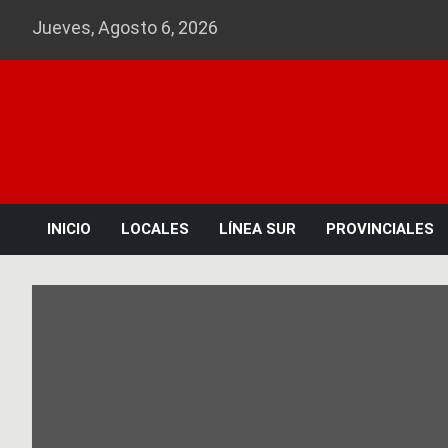
Skip
Jueves, Agosto 6, 2026
to
content
INICIO
LOCALES
LÍNEA SUR
PROVINCIALES