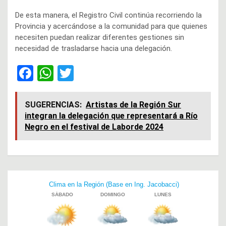
De esta manera, el Registro Civil continúa recorriendo la
Provincia y acercándose a la comunidad para que quienes
necesiten puedan realizar diferentes gestiones sin
necesidad de trasladarse hacia una delegación.
F
W
T
a
h
wi
ce
at
tt
SUGERENCIAS:
Artistas de la Región Sur
integran la delegación que representará a Río
b
s
er
Negro en el festival de Laborde 2024
o
A
o
p
k
p
Navegación
de
entradas