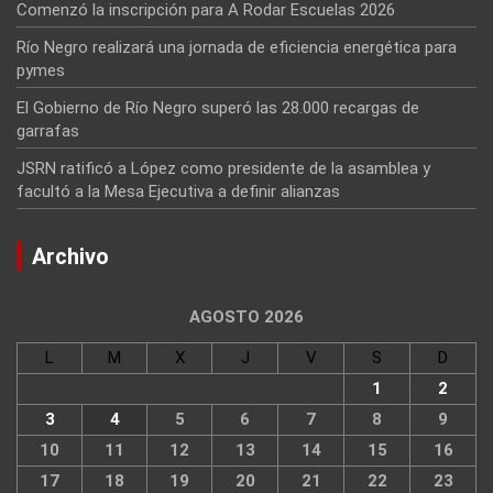
Comenzó la inscripción para A Rodar Escuelas 2026
Río Negro realizará una jornada de eficiencia energética para
pymes
El Gobierno de Río Negro superó las 28.000 recargas de
garrafas
JSRN ratificó a López como presidente de la asamblea y
facultó a la Mesa Ejecutiva a definir alianzas
Archivo
AGOSTO 2026
L
M
X
J
V
S
D
1
2
3
4
5
6
7
8
9
10
11
12
13
14
15
16
17
18
19
20
21
22
23