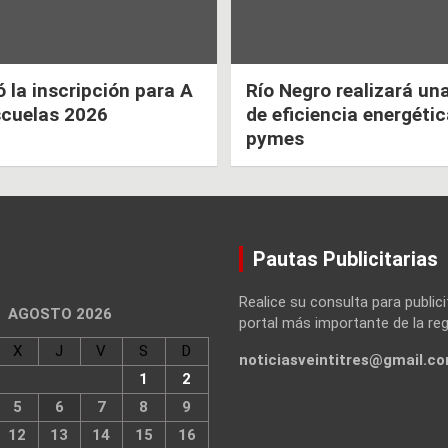
la inscripción para A
Río Negro realizará un
scuelas 2026
de eficiencia energéti
pymes
Pautas Publicitarias
Realice su consulta para publici
AGOSTO 2026
portal más importante de la reg
X
J
V
S
D
noticiasveintitres@gmail.c
1
2
5
6
7
8
9
12
13
14
15
16