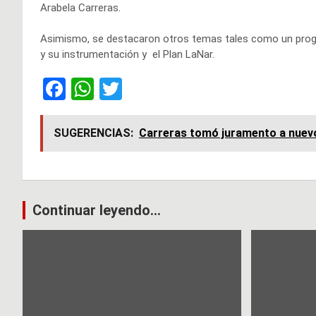
Arabela Carreras.
Asimismo, se destacaron otros temas tales como un progr
y su instrumentación y el Plan LaNar.
F
W
T
a
h
wi
ce
at
tt
SUGERENCIAS:
Carreras tomó juramento a nuevo
b
s
er
o
A
o
p
Navegación
Continuar leyendo...
k
p
de
entradas