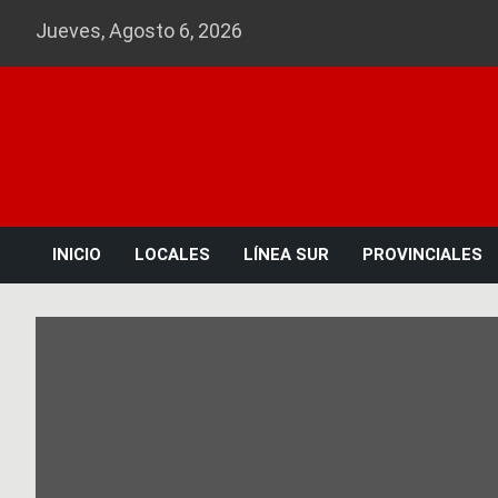
Skip
Jueves, Agosto 6, 2026
to
content
INICIO
LOCALES
LÍNEA SUR
PROVINCIALES