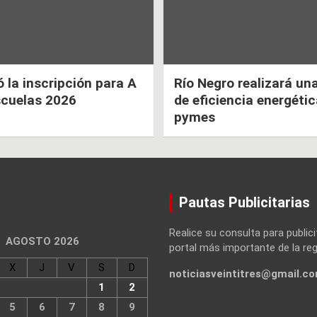
la inscripción para A
Río Negro realizará un
scuelas 2026
de eficiencia energéti
pymes
Pautas Publicitarias
Realice su consulta para publici
AGOSTO 2026
portal más importante de la reg
X
J
V
S
D
noticiasveintitres@gmail.c
1
2
5
6
7
8
9