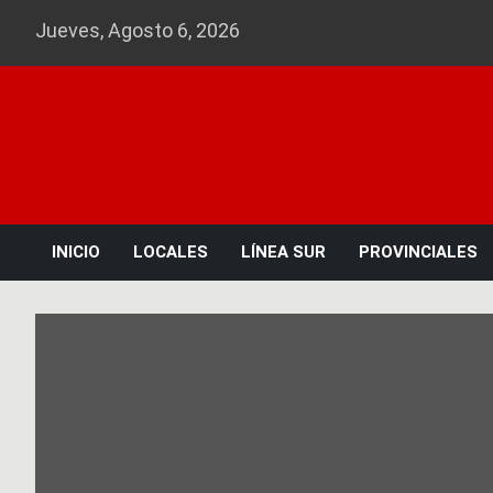
Skip
Jueves, Agosto 6, 2026
to
content
INICIO
LOCALES
LÍNEA SUR
PROVINCIALES