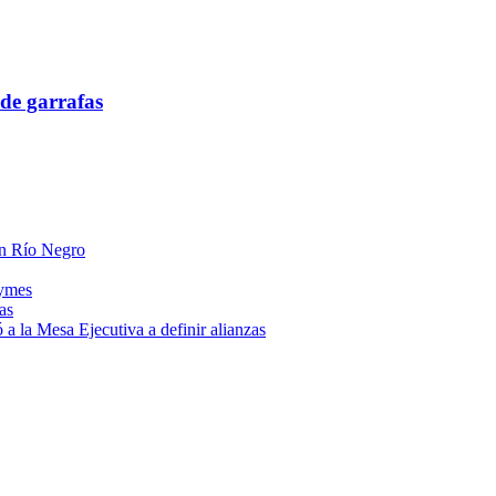
de garrafas
 en Río Negro
pymes
as
a la Mesa Ejecutiva a definir alianzas