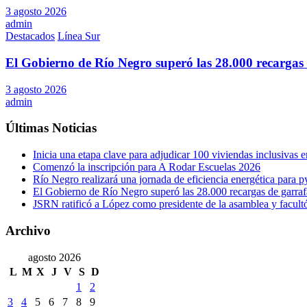
3 agosto 2026
admin
Destacados
Línea Sur
El Gobierno de Río Negro superó las 28.000 recargas 
3 agosto 2026
admin
Últimas Noticias
Inicia una etapa clave para adjudicar 100 viviendas inclusivas
Comenzó la inscripción para A Rodar Escuelas 2026
Río Negro realizará una jornada de eficiencia energética para 
El Gobierno de Río Negro superó las 28.000 recargas de garraf
JSRN ratificó a López como presidente de la asamblea y facultó 
Archivo
agosto 2026
L
M
X
J
V
S
D
1
2
3
4
5
6
7
8
9