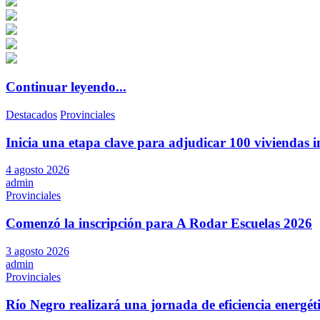
Continuar leyendo...
Destacados
Provinciales
Inicia una etapa clave para adjudicar 100 viviendas i
4 agosto 2026
admin
Provinciales
Comenzó la inscripción para A Rodar Escuelas 2026
3 agosto 2026
admin
Provinciales
Río Negro realizará una jornada de eficiencia energé