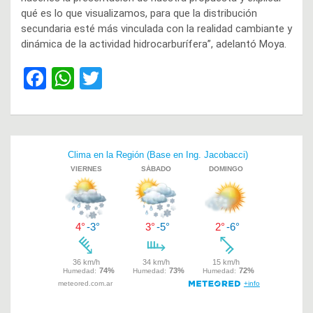
qué es lo que visualizamos, para que la distribución
secundaria esté más vinculada con la realidad cambiante y
dinámica de la actividad hidrocarburífera”, adelantó Moya.
F
W
T
a
h
wi
ce
at
tt
b
s
er
Navegación
o
A
de
o
p
entradas
k
p