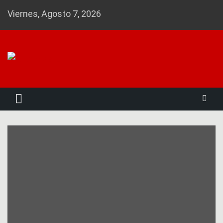
Skip
Viernes, Agosto 7, 2026
to
content
Noticias 23