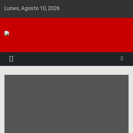
Skip
Lunes, Agosto 10, 2026
to
content
Noticias 23