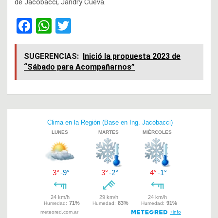
de Jacobacci, Jandry Cueva.
F
W
T
a
h
wi
ce
at
tt
SUGERENCIAS:
Inició la propuesta 2023 de
“Sábado para Acompañarnos”
b
s
er
o
A
o
p
Navegación
k
p
de
entradas