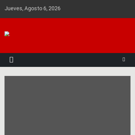
Skip
Jueves, Agosto 6, 2026
to
content
Noticias 23