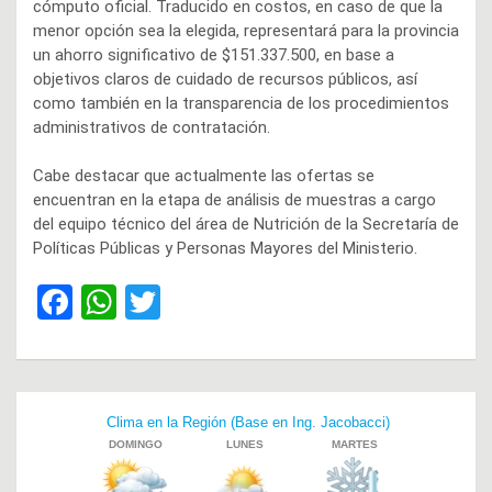
cómputo oficial. Traducido en costos, en caso de que la
menor opción sea la elegida, representará para la provincia
un ahorro significativo de $151.337.500, en base a
objetivos claros de cuidado de recursos públicos, así
como también en la transparencia de los procedimientos
administrativos de contratación.
Cabe destacar que actualmente las ofertas se
encuentran en la etapa de análisis de muestras a cargo
del equipo técnico del área de Nutrición de la Secretaría de
Políticas Públicas y Personas Mayores del Ministerio.
F
W
T
a
h
wi
ce
at
tt
b
s
er
Navegación
o
A
de
o
p
entradas