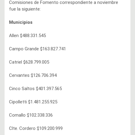
Comisiones de Fomento correspondiente a noviembre
fue la siguiente:
Municipios
Allen $488.331.545
Campo Grande $163.827.741
Catriel $628.799.005
Cervantes $126.706.394
Cinco Saltos $401.397.565
Cipolletti $1.481.255.925
Comallo $102.338.336
Clte. Cordero $109.200.999