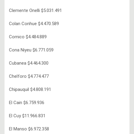
Clemente Onelli $5.031.491
Colan Conhue $4.470.589
Comico $4.484.889
Cona Niyeu $6.771.059
Cubanea $4.464.300
Chelforo $4.774.477
Chipauquil $4.808.191
El Cain $6.759.936
El Cuy $11.966.831
El Manso $6.972.358