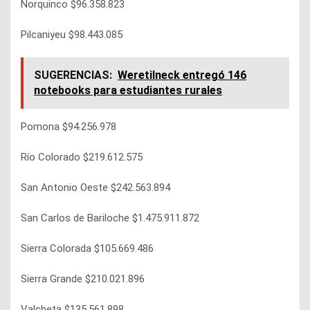
Norquinco $96.358.823
Pilcaniyeu $98.443.085
SUGERENCIAS:
Weretilneck entregó 146
notebooks para estudiantes rurales
Pomona $94.256.978
Río Colorado $219.612.575
San Antonio Oeste $242.563.894
San Carlos de Bariloche $1.475.911.872
Sierra Colorada $105.669.486
Sierra Grande $210.021.896
Valcheta $135.561.898