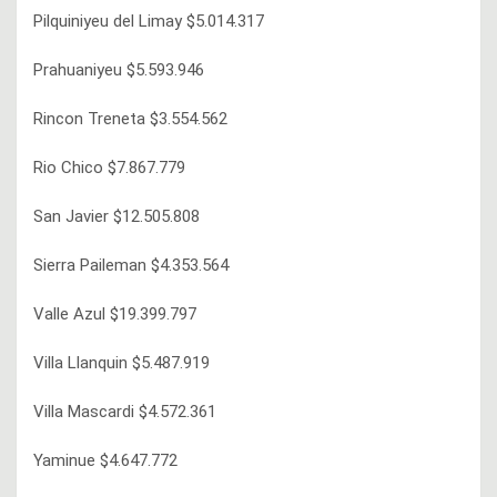
Pilquiniyeu del Limay $5.014.317
Prahuaniyeu $5.593.946
Rincon Treneta $3.554.562
Rio Chico $7.867.779
San Javier $12.505.808
Sierra Paileman $4.353.564
Valle Azul $19.399.797
Villa Llanquin $5.487.919
Villa Mascardi $4.572.361
Yaminue $4.647.772