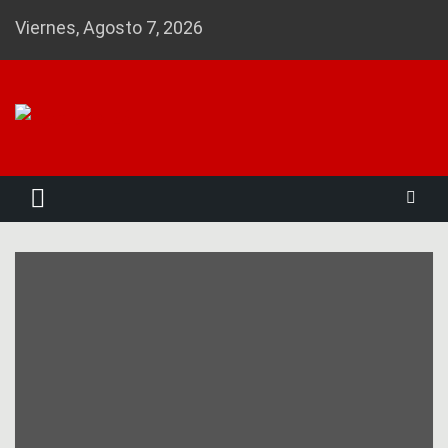
Skip
Viernes, Agosto 7, 2026
to
content
Noticias 23