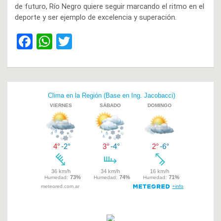
de futuro, Río Negro quiere seguir marcando el ritmo en el
deporte y ser ejemplo de excelencia y superación.
F
W
T
a
h
wi
ce
at
tt
b
s
er
Navegación
o
A
de
o
p
entradas
k
p