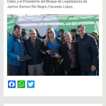
Cides y el Presidente del Bloque de Legisladores de
Juntos Somos Río Negro, Facundo López.
F
W
T
a
h
wi
ce
at
tt