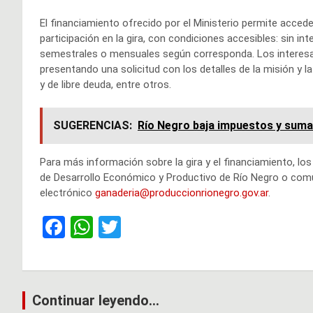
El financiamiento ofrecido por el Ministerio permite accede
participación en la gira, con condiciones accesibles: sin i
semestrales o mensuales según corresponda. Los interesad
presentando una solicitud con los detalles de la misión y l
y de libre deuda, entre otros.
SUGERENCIAS:
Río Negro baja impuestos y suma 
Para más información sobre la gira y el financiamiento, lo
de Desarrollo Económico y Productivo de Río Negro o comu
electrónico
ganaderia@produccionrionegro.gov.ar
.
F
W
T
a
h
wi
ce
at
tt
b
s
er
Navegación
Continuar leyendo...