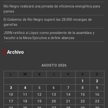
Río Negro realizará una jornada de eficiencia energética para
pymes
El Gobierno de Río Negro superó las 28.000 recargas de
garrafas
JSRN ratificó a López como presidente de la asamblea y
facultó a la Mesa Ejecutiva a definir alianzas
Archivo
AGOSTO 2026
L
M
X
J
V
S
D
1
2
3
4
5
6
7
8
9
10
11
12
13
14
15
16
17
18
19
20
21
22
23