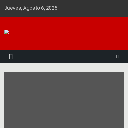
Skip
Jueves, Agosto 6, 2026
to
content
Noticias 23