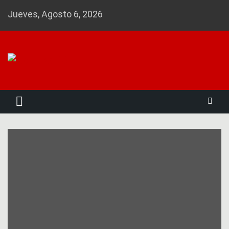
Skip
Jueves, Agosto 6, 2026
to
content
Noticias 23