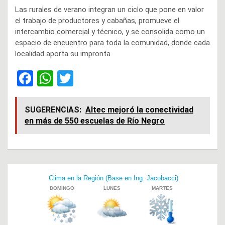
Las rurales de verano integran un ciclo que pone en valor
el trabajo de productores y cabañas, promueve el
intercambio comercial y técnico, y se consolida como un
espacio de encuentro para toda la comunidad, donde cada
localidad aporta su impronta.
F
W
T
a
h
wi
ce
at
tt
SUGERENCIAS:
Altec mejoró la conectividad
en más de 550 escuelas de Río Negro
b
s
er
o
A
o
p
Navegación
k
p
de
entradas