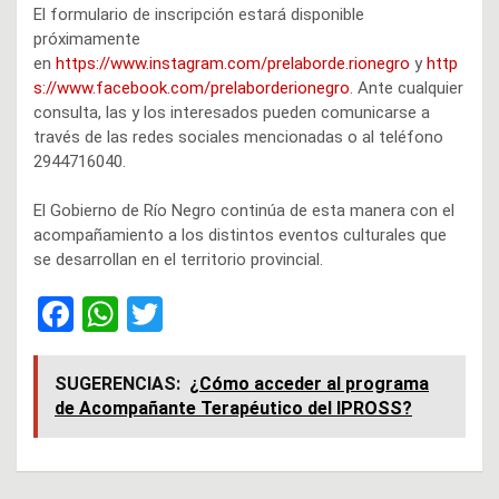
El formulario de inscripción estará disponible
próximamente
en
https://www.instagram.com/prelaborde.rionegro
y
http
s://www.facebook.com/prelaborderionegro
. Ante cualquier
consulta, las y los interesados pueden comunicarse a
través de las redes sociales mencionadas o al teléfono
2944716040.
El Gobierno de Río Negro continúa de esta manera con el
acompañamiento a los distintos eventos culturales que
se desarrollan en el territorio provincial.
F
W
T
a
h
wi
ce
at
tt
SUGERENCIAS:
¿Cómo acceder al programa
de Acompañante Terapéutico del IPROSS?
b
s
er
o
A
o
p