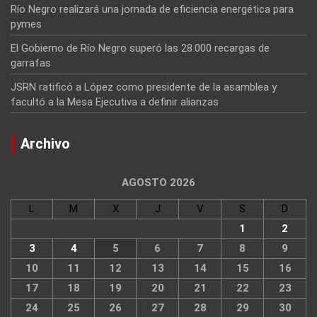
Río Negro realizará una jornada de eficiencia energética para
pymes
El Gobierno de Río Negro superó las 28.000 recargas de
garrafas
JSRN ratificó a López como presidente de la asamblea y
facultó a la Mesa Ejecutiva a definir alianzas
Archivo
AGOSTO 2026
L
M
X
J
V
S
D
1
2
3
4
5
6
7
8
9
10
11
12
13
14
15
16
17
18
19
20
21
22
23
24
25
26
27
28
29
30