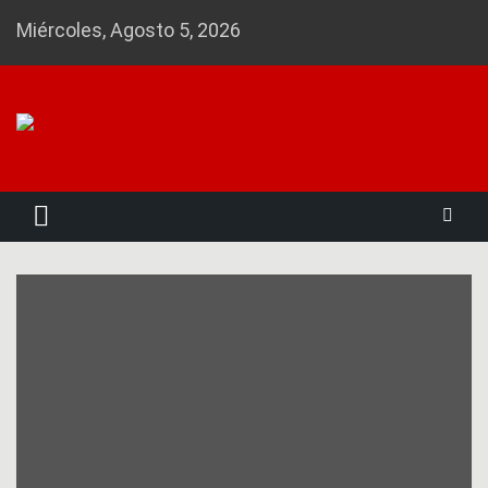
Skip
Miércoles, Agosto 5, 2026
to
content
Noticias 23