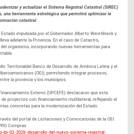
odernizar y actualizar el Sistema Registral Catastral (SIREC)
s, una herramienta estratégica que permitirá optimizar la
formación catastral.
el Estado impulsada por el Gobernador Alberto Weretilneck y
leva adelante la Provincia. En el caso de Catastro,
al del organismo, incorporando nuevas herramientas para
ntable.
lo Territorialdel Banco de Desarrollo de América Latina y el
 Iberoamericanos (OEI), permitiendo integrar procesos,
entre la provincia y los municipios.
l Financiamiento Externo (UPCEFE) destacaron que esta
e proyectos con financiamiento multilateral, reflejando el
ientas concretas para la modernización del Estado.
avés del portal de Licitaciones y Convocatorias de la OEI.
IAPRO Compras
rg-lpi-02-2026-desarrollo-del-nuevo-sistema-registral-