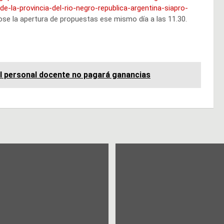
e-la-provincia-del-rio-negro-republica-argentina-siapro-
ndose la apertura de propuestas ese mismo día a las 11.30.
el personal docente no pagará ganancias