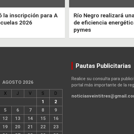
la inscripción para A
Río Negro realizará un
scuelas 2026
de eficiencia energéti
pymes
Pautas Publicitarias
Realice su consulta para publici
AGOSTO 2026
portal más importante de la reg
X
J
V
S
D
noticiasveintitres@gmail.c
1
2
5
6
7
8
9
12
13
14
15
16
19
20
21
22
23