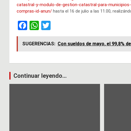
catastral-y-modulo-de-gestion-catastral-para-municipios-d
compras-id-anun/
hasta el 16 de julio a las 11.00, realizá
F
W
T
a
h
wi
ce
at
tt
SUGERENCIAS:
Con sueldos de mayo, el 99,8% d
b
s
er
o
A
o
p
Navegación
Continuar leyendo...
k
p
de
entradas