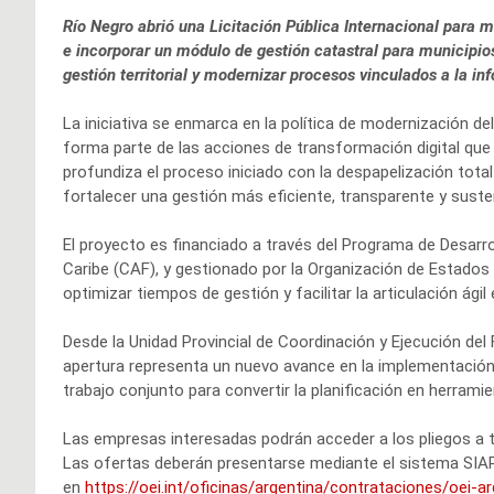
Río Negro abrió una Licitación Pública Internacional para m
e incorporar un módulo de gestión catastral para municipio
gestión territorial y modernizar procesos vinculados a la in
La iniciativa se enmarca en la política de modernización d
forma parte de las acciones de transformación digital que l
profundiza el proceso iniciado con la despapelización tot
fortalecer una gestión más eficiente, transparente y suste
El proyecto es financiado a través del Programa de Desarrol
Caribe (CAF), y gestionado por la Organización de Estados
optimizar tiempos de gestión y facilitar la articulación ágil 
Desde la Unidad Provincial de Coordinación y Ejecución de
apertura representa un nuevo avance en la implementación d
trabajo conjunto para convertir la planificación en herram
Las empresas interesadas podrán acceder a los pliegos a tr
Las ofertas deberán presentarse mediante el sistema S
en
https://oei.int/oficinas/argentina/contrataciones/oei-a