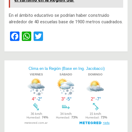
En el ámbito educativo se podrían haber construido
alrededor de 40 escuelas base de 1900 metros cuadrados.
F
W
T
a
h
wi
ce
at
tt
b
s
er
Navegación
o
A
de
o
p
entradas
k
p