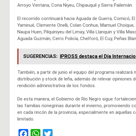
Arroyo Ventana, Cona Niyeu, Chipauquil y Sierra Pailemán.
El recorrido continuará hacia Aguada de Guerra, Comicó, El 
Yaminué, Clemente Onelli, Colan Conhue, Mamuel Choique, 
Naupa Huen, Pilquiniyeu del Limay, Villa Llanquin y Villa M
Aguada Guzmán, Cerro Policía, Chelforó, El Cuy, Peñas Blan
SUGERENCIAS:
IPROSS destaca el Día Internacio
También, a partir de junio el equipo del programa realizar
distribución y stock de leña, además de relevar opiniones d
rendición administrativa de los fondos.
De esta manera, el Gobierno de Río Negro sigue fortalecie
las familias rionegrinas durante el invierno, promoviendo 
en cada rincón de la provincia, especialmente en aquellas 
limitado.
F
W
T