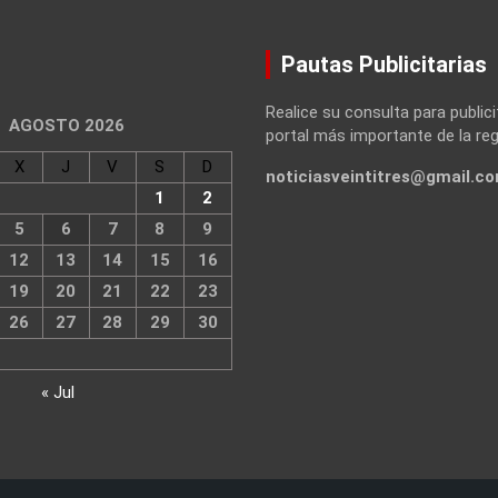
Pautas Publicitarias
Realice su consulta para publici
AGOSTO 2026
portal más importante de la reg
X
J
V
S
D
noticiasveintitres@gmail.c
1
2
5
6
7
8
9
12
13
14
15
16
19
20
21
22
23
26
27
28
29
30
« Jul