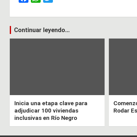
a
h
wi
ce
at
tt
b
s
er
Navegación
Continuar leyendo...
o
A
de
o
p
k
p
entradas
Inicia una etapa clave para
Comenzó 
adjudicar 100 viviendas
Rodar E
inclusivas en Río Negro