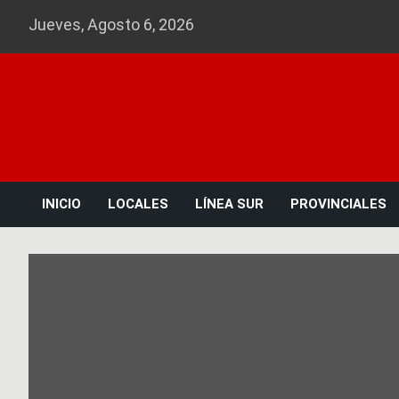
Skip
Jueves, Agosto 6, 2026
to
content
INICIO
LOCALES
LÍNEA SUR
PROVINCIALES