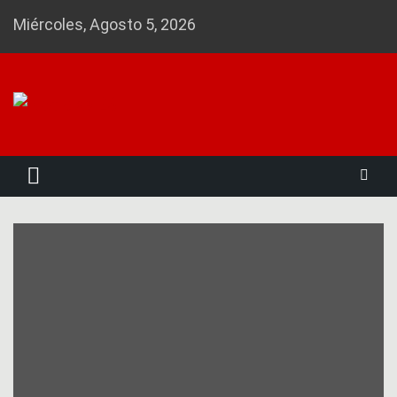
Skip
Miércoles, Agosto 5, 2026
to
content
Noticias 23