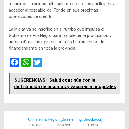
requisitos, iniciar su adhesión como socios partícipes y
acceder al respaldo del Fondo en sus próximas
operaciones de crédito.
La iniciativa se inscribe en el rumbo que impulsa el
Gobierno de Río Negro para fortalecer la producción y
acompañar a las pymes con más herramientas de
financiamiento en toda la provincia.
F
W
T
a
h
wi
ce
at
tt
SUGERENCIAS:
Salud continúa con la
distribución de insumos y vacunas a hospitales
b
s
er
o
A
o
p
Navegación
k
p
de