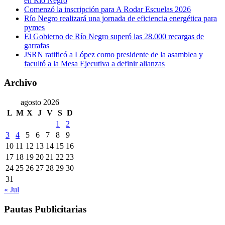
en Río Negro
Comenzó la inscripción para A Rodar Escuelas 2026
Río Negro realizará una jornada de eficiencia energética para
pymes
El Gobierno de Río Negro superó las 28.000 recargas de
garrafas
JSRN ratificó a López como presidente de la asamblea y
facultó a la Mesa Ejecutiva a definir alianzas
Archivo
agosto 2026
L
M
X
J
V
S
D
1
2
3
4
5
6
7
8
9
10
11
12
13
14
15
16
17
18
19
20
21
22
23
24
25
26
27
28
29
30
31
« Jul
Pautas Publicitarias