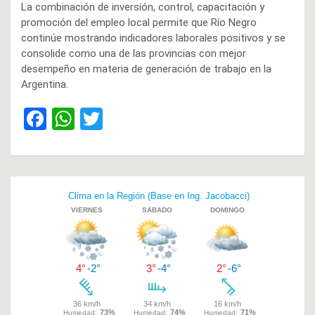
La combinación de inversión, control, capacitación y
promoción del empleo local permite que Río Negro
continúe mostrando indicadores laborales positivos y se
consolide como una de las provincias con mejor
desempeño en materia de generación de trabajo en la
Argentina.
F
W
T
a
h
wi
ce
at
tt
b
s
er
Navegación
o
A
de
o
p
entradas
k
p