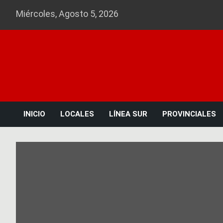
Skip
Miércoles, Agosto 5, 2026
to
content
INICIO
LOCALES
LÍNEA SUR
PROVINCIALES