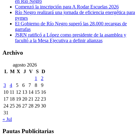
en Río Negro
Comenzó la inscripción para A Rodar Escuelas 2026
Río Negro realizará una jornada de eficiencia energética para
pymes
El Gobierno de Río Negro superó las 28.000 recargas de
garrafas
JSRN ratificó a López como presidente de la asamblea y
facultó a la Mesa Ejecutiva a definir alianzas
Archivo
agosto 2026
L
M
X
J
V
S
D
1
2
3
4
5
6
7
8
9
10
11
12
13
14
15
16
17
18
19
20
21
22
23
24
25
26
27
28
29
30
31
« Jul
Pautas Publicitarias