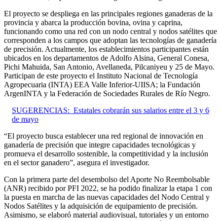
El proyecto se despliega en las principales regiones ganaderas de la
provincia y abarca la producción bovina, ovina y caprina,
funcionando como una red con un nodo central y nodos satélites que
corresponden a los campos que adoptan las tecnologías de ganadería
de precisión. Actualmente, los establecimientos participantes están
ubicados en los departamentos de Adolfo Alsina, General Conesa,
Pichi Mahuida, San Antonio, Avellaneda, Pilcaniyeu y 25 de Mayo.
Participan de este proyecto el Instituto Nacional de Tecnología
Agropecuaria (INTA) EEA Valle Inferior-UIISA; la Fundación
ArgenINTA y la Federación de Sociedades Rurales de Río Negro.
SUGERENCIAS:
Estatales cobrarán sus salarios entre el 3 y 6
de mayo
“El proyecto busca establecer una red regional de innovación en
ganadería de precisión que integre capacidades tecnológicas y
promueva el desarrollo sostenible, la competitividad y la inclusión
en el sector ganadero”, asegura el investigador.
Con la primera parte del desembolso del Aporte No Reembolsable
(ANR) recibido por PFI 2022, se ha podido finalizar la etapa 1 con
la puesta en marcha de las nuevas capacidades del Nodo Central y
Nodos Satélites y la adquisición de equipamiento de precisión.
Asimismo, se elaboró material audiovisual, tutoriales y un entorno