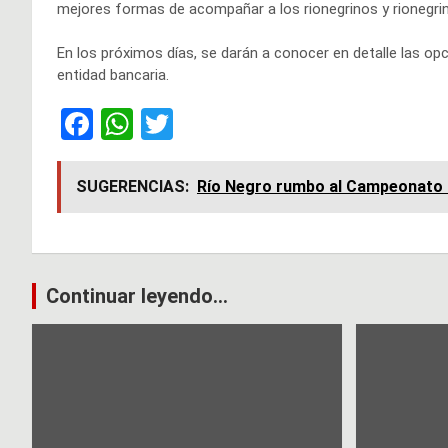
mejores formas de acompañar a los rionegrinos y rionegrin
En los próximos días, se darán a conocer en detalle las opc
entidad bancaria.
F
W
T
a
h
wi
ce
at
tt
SUGERENCIAS:
Río Negro rumbo al Campeonato
b
s
er
o
A
o
p
Navegación
Continuar leyendo...
k
p
de
entradas