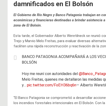
damnificados en El Bolsón
El Gobierno de Río Negro y Banco Patagonia trabajan en co
económicas y financieras destinadas a brindar asistencia a 
zona de El Bolsón.
Esta tarde, el Gobernador Alberto Weretilneck se reunió c
Trejo y Marvio Melo Freitas, para evaluar diversas alternat
faciliten una rápida reconstrucción y reactivación de la zo
BANCO PATAGONIA ACOMPAÑARÁ A LOS VECI
BOLSÓN
Hoy me reuní con autoridades del
@Banco_Patago
Melo Freitas, quienes me detallaron las medidas que
y…
pic.twitter.com/FoEH36bq6n
— Alberto Wereti
“El Banco Patagonia se comprometió a desarrollar accione
los incendios forestales intencionales en El Bolsón. Con l