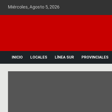
Skip
Miércoles, Agosto 5, 2026
to
content
INICIO
LOCALES
LÍNEA SUR
PROVINCIALES