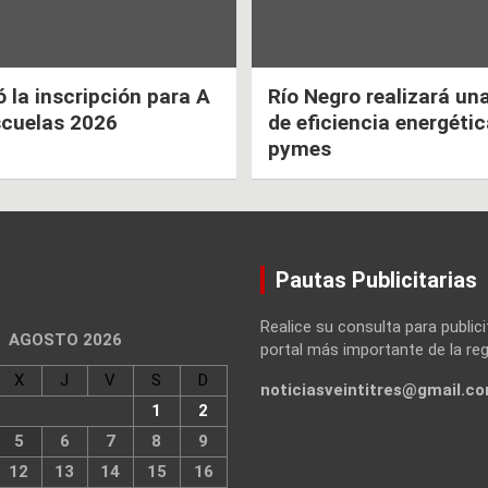
la inscripción para A
Río Negro realizará un
scuelas 2026
de eficiencia energéti
pymes
Pautas Publicitarias
Realice su consulta para publici
AGOSTO 2026
portal más importante de la reg
X
J
V
S
D
noticiasveintitres@gmail.c
1
2
5
6
7
8
9
12
13
14
15
16